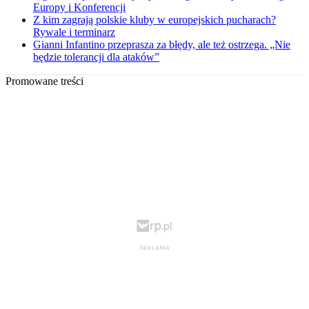
Europy i Konferencji
Z kim zagrają polskie kluby w europejskich pucharach?
Rywale i terminarz
Gianni Infantino przeprasza za błędy, ale też ostrzega. „Nie
będzie tolerancji dla ataków”
Promowane treści