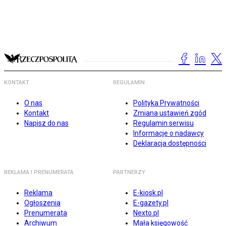
KONTAKT
REGULAMIN
O nas
Polityka Prywatności
Kontakt
Zmiana ustawień zgód
Napisz do nas
Regulamin serwisu
Informacje o nadawcy
Deklaracja dostępności
REKLAMA I PRENUMERATA
PARTNERZY
Reklama
E-kiosk.pl
Ogłoszenia
E-gazety.pl
Prenumerata
Nexto.pl
Archiwum
Mała księgowość