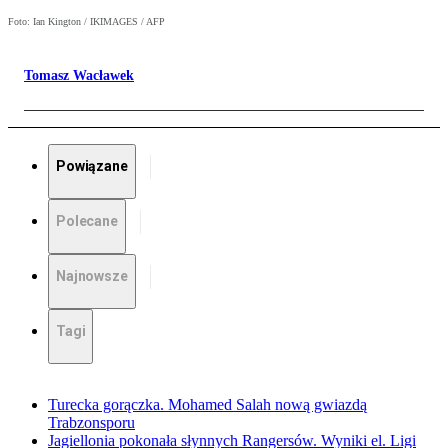
Foto: Ian Kington / IKIMAGES / AFP
Tomasz Wacławek
Powiązane
Polecane
Najnowsze
Tagi
Turecka gorączka. Mohamed Salah nową gwiazdą
Trabzonsporu
Jagiellonia pokonała słynnych Rangersów. Wyniki el. Ligi