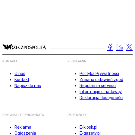
KONTAKT
REGULAMIN
O nas
Polityka Prywatności
Kontakt
Zmiana ustawień zgód
Napisz do nas
Regulamin serwisu
Informacje o nadawcy
Deklaracja dostępności
REKLAMA I PRENUMERATA
PARTNERZY
Reklama
E-kiosk.pl
Ogłoszenia
E-gazety.pl