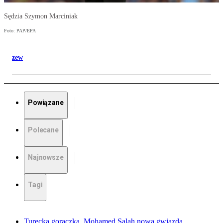
Sędzia Szymon Marciniak
Foto: PAP/EPA
zew
Powiązane
Polecane
Najnowsze
Tagi
Turecka gorączka. Mohamed Salah nową gwiazdą