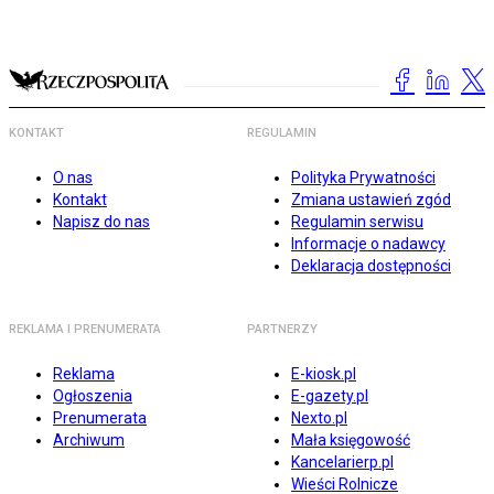
KONTAKT
REGULAMIN
O nas
Polityka Prywatności
Kontakt
Zmiana ustawień zgód
Napisz do nas
Regulamin serwisu
Informacje o nadawcy
Deklaracja dostępności
REKLAMA I PRENUMERATA
PARTNERZY
Reklama
E-kiosk.pl
Ogłoszenia
E-gazety.pl
Prenumerata
Nexto.pl
Archiwum
Mała księgowość
Kancelarierp.pl
Wieści Rolnicze