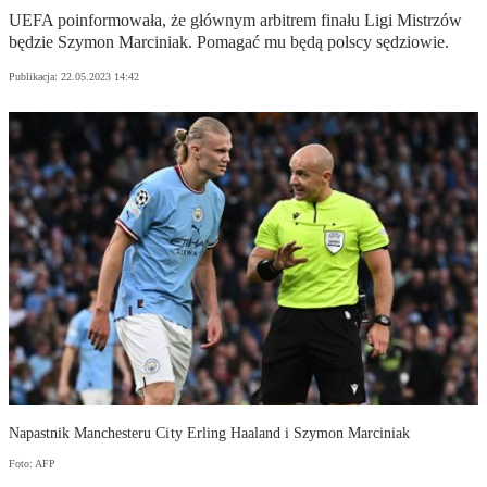
UEFA poinformowała, że głównym arbitrem finału Ligi Mistrzów
będzie Szymon Marciniak. Pomagać mu będą polscy sędziowie.
Publikacja:
22.05.2023 14:42
Napastnik Manchesteru City Erling Haaland i Szymon Marciniak
Foto: AFP