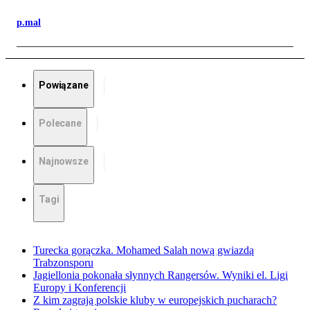
p.mal
Powiązane
Polecane
Najnowsze
Tagi
Turecka gorączka. Mohamed Salah nową gwiazdą
Trabzonsporu
Jagiellonia pokonała słynnych Rangersów. Wyniki el. Ligi
Europy i Konferencji
Z kim zagrają polskie kluby w europejskich pucharach?