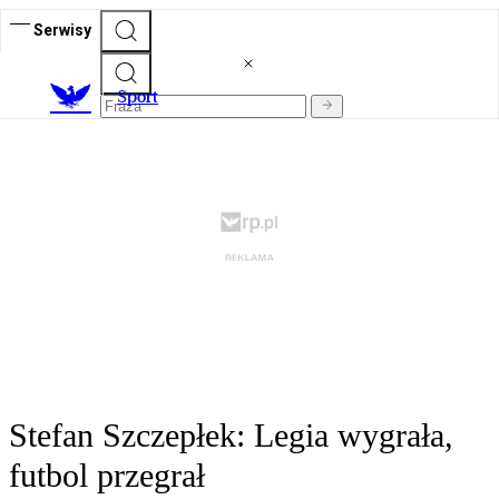
Serwisy
S
port
Stefan Szczepłek: Legia wygrała,
futbol przegrał