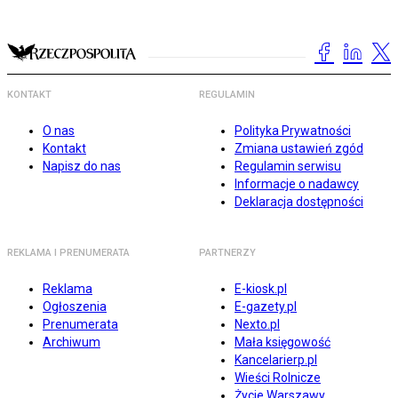
KONTAKT
REGULAMIN
O nas
Polityka Prywatności
Kontakt
Zmiana ustawień zgód
Napisz do nas
Regulamin serwisu
Informacje o nadawcy
Deklaracja dostępności
REKLAMA I PRENUMERATA
PARTNERZY
Reklama
E-kiosk.pl
Ogłoszenia
E-gazety.pl
Prenumerata
Nexto.pl
Archiwum
Mała księgowość
Kancelarierp.pl
Wieści Rolnicze
Życie Warszawy