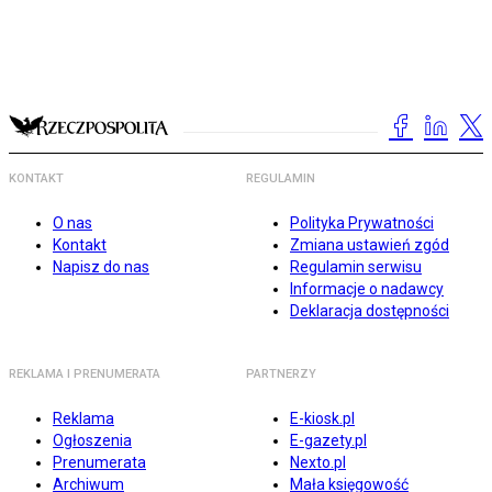
KONTAKT
REGULAMIN
O nas
Polityka Prywatności
Kontakt
Zmiana ustawień zgód
Napisz do nas
Regulamin serwisu
Informacje o nadawcy
Deklaracja dostępności
REKLAMA I PRENUMERATA
PARTNERZY
Reklama
E-kiosk.pl
Ogłoszenia
E-gazety.pl
Prenumerata
Nexto.pl
Archiwum
Mała księgowość