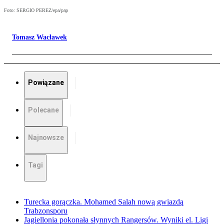
Foto: SERGIO PEREZ/epa/pap
Tomasz Wacławek
Powiązane
Polecane
Najnowsze
Tagi
Turecka gorączka. Mohamed Salah nową gwiazdą
Trabzonsporu
Jagiellonia pokonała słynnych Rangersów. Wyniki el. Ligi