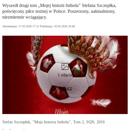
Wyszedł drugi tom „Mojej historii futbolu" Stefana Szczepłka,
poświęcony piłce nożnej w Polsce. Poszerzony, uaktualniony,
niezmiennie wciągający.
Aktualizacja:
17.03.2016 17:12
Publikacja:
16.03.2016 18:46
1 zdjęcie
Zobacz
Stefan Szczepłek, "Moja historia futbolu", Tom 2, SQN, 2016