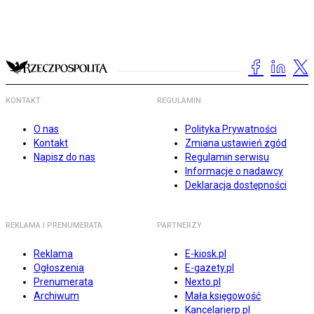
KONTAKT
REGULAMIN
O nas
Polityka Prywatności
Kontakt
Zmiana ustawień zgód
Napisz do nas
Regulamin serwisu
Informacje o nadawcy
Deklaracja dostępności
REKLAMA I PRENUMERATA
PARTNERZY
Reklama
E-kiosk.pl
Ogłoszenia
E-gazety.pl
Prenumerata
Nexto.pl
Archiwum
Mała księgowość
Kancelarierp.pl