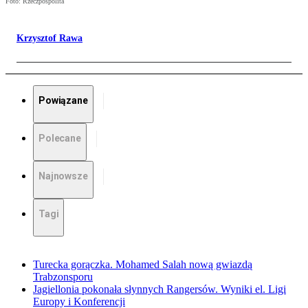
Foto: Rzeczpospolita
Krzysztof Rawa
Powiązane
Polecane
Najnowsze
Tagi
Turecka gorączka. Mohamed Salah nową gwiazdą
Trabzonsporu
Jagiellonia pokonała słynnych Rangersów. Wyniki el. Ligi
Europy i Konferencji