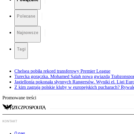
Polecane
Najnowsze
Tagi
Chelsea pobiła rekord transferowy Premier League
Turecka gorączka. Mohamed Salah nową gwiazdą Trabzonspo
Jagiellonia pokonała słynnych Rangersów. Wyniki el. Ligi Eur
Z kim zagrają polskie kluby w europejskich pucharach? Rywale
Promowane treści
KONTAKT
O nas