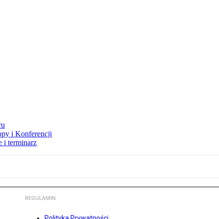
ru
opy i Konferencji
 i terminarz
REGULAMIN
Polityka Prywatności