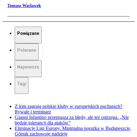
Tomasz Wacławek
Powiązane
Polecane
Najnowsze
Tagi
Z kim zagrają polskie kluby w europejskich pucharach?
Rywale i terminarz
Gianni Infantino przeprasza za błędy, ale też ostrzega. „Nie
będzie tolerancji dla ataków”
Eliminacje Ligi Europy. Minimalna porażka w Budapeszcie,
Górnik zachowuje nadzieję