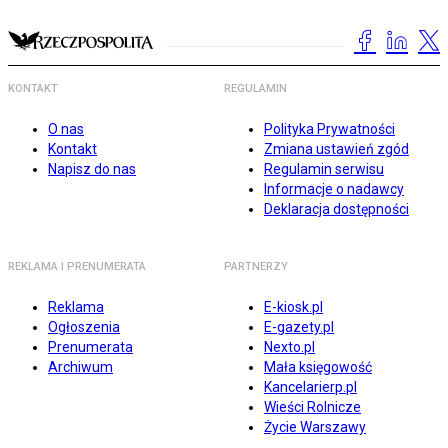
KONTAKT
REGULAMIN
O nas
Polityka Prywatności
Kontakt
Zmiana ustawień zgód
Napisz do nas
Regulamin serwisu
Informacje o nadawcy
Deklaracja dostępności
REKLAMA I PRENUMERATA
PARTNERZY
Reklama
E-kiosk.pl
Ogłoszenia
E-gazety.pl
Prenumerata
Nexto.pl
Archiwum
Mała księgowość
Kancelarierp.pl
Wieści Rolnicze
Życie Warszawy