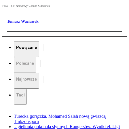
Foto: PGE Narodowy/ Joanna Składanek
Tomasz Wacławek
Powiązane
Polecane
Najnowsze
Tagi
Turecka gorączka. Mohamed Salah nową gwiazdą
Trabzonsporu
Jagiellonia pokonała słynnych Rangersów. Wyniki el. Ligi