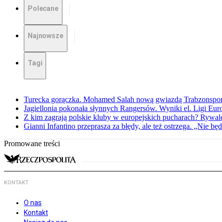
Polecane
Najnowsze
Tagi
Turecka gorączka. Mohamed Salah nową gwiazdą Trabzonspo
Jagiellonia pokonała słynnych Rangersów. Wyniki el. Ligi Eur
Z kim zagrają polskie kluby w europejskich pucharach? Rywale
Gianni Infantino przeprasza za błędy, ale też ostrzega. „Nie będ
Promowane treści
KONTAKT
O nas
Kontakt