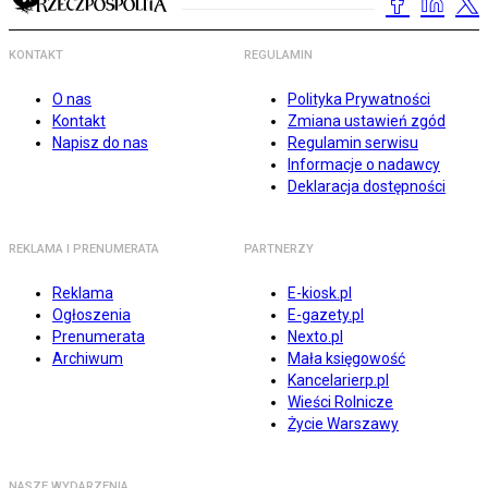
KONTAKT
REGULAMIN
O nas
Polityka Prywatności
Kontakt
Zmiana ustawień zgód
Napisz do nas
Regulamin serwisu
Informacje o nadawcy
Deklaracja dostępności
REKLAMA I PRENUMERATA
PARTNERZY
Reklama
E-kiosk.pl
Ogłoszenia
E-gazety.pl
Prenumerata
Nexto.pl
Archiwum
Mała księgowość
Kancelarierp.pl
Wieści Rolnicze
Życie Warszawy
NASZE WYDARZENIA