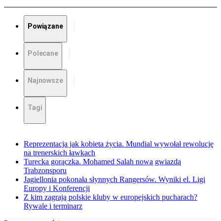
Powiązane
Polecane
Najnowsze
Tagi
Reprezentacja jak kobieta życia. Mundial wywołał rewolucję
na trenerskich ławkach
Turecka gorączka. Mohamed Salah nową gwiazdą
Trabzonsporu
Jagiellonia pokonała słynnych Rangersów. Wyniki el. Ligi
Europy i Konferencji
Z kim zagrają polskie kluby w europejskich pucharach?
Rywale i terminarz