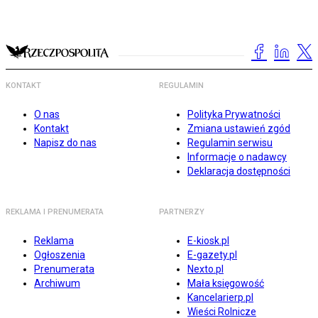
KONTAKT
REGULAMIN
O nas
Polityka Prywatności
Kontakt
Zmiana ustawień zgód
Napisz do nas
Regulamin serwisu
Informacje o nadawcy
Deklaracja dostępności
REKLAMA I PRENUMERATA
PARTNERZY
Reklama
E-kiosk.pl
Ogłoszenia
E-gazety.pl
Prenumerata
Nexto.pl
Archiwum
Mała księgowość
Kancelarierp.pl
Wieści Rolnicze