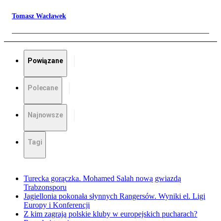
Tomasz Wacławek
Powiązane
Polecane
Najnowsze
Tagi
Turecka gorączka. Mohamed Salah nową gwiazdą
Trabzonsporu
Jagiellonia pokonała słynnych Rangersów. Wyniki el. Ligi
Europy i Konferencji
Z kim zagrają polskie kluby w europejskich pucharach?