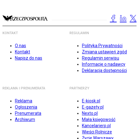
KONTAKT
REGULAMIN
O nas
Polityka Prywatności
Kontakt
Zmiana ustawień zgód
Napisz do nas
Regulamin serwisu
Informacje o nadawcy
Deklaracja dostępności
REKLAMA I PRENUMERATA
PARTNERZY
Reklama
E-kiosk.pl
Ogłoszenia
E-gazety.pl
Prenumerata
Nexto.pl
Archiwum
Mała księgowość
Kancelarierp.pl
Wieści Rolnicze
Życie Warszawy