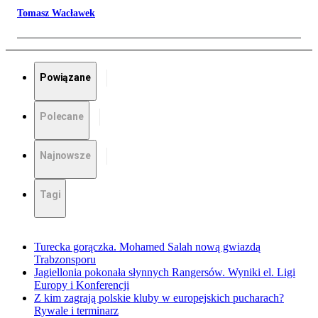
Tomasz Wacławek
Powiązane
Polecane
Najnowsze
Tagi
Turecka gorączka. Mohamed Salah nową gwiazdą
Trabzonsporu
Jagiellonia pokonała słynnych Rangersów. Wyniki el. Ligi
Europy i Konferencji
Z kim zagrają polskie kluby w europejskich pucharach?
Rywale i terminarz