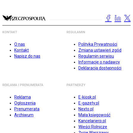
KONTAKT
REGULAMIN
O nas
Polityka Prywatności
Kontakt
Zmiana ustawień zgód
Napisz do nas
Regulamin serwisu
Informacje o nadawcy
Deklaracja dostępności
REKLAMA I PRENUMERATA
PARTNERZY
Reklama
E-kiosk.pl
Ogłoszenia
E-gazety.pl
Prenumerata
Nexto.pl
Archiwum
Mała księgowość
Kancelarierp.pl
Wieści Rolnicze
Życie Warszawy