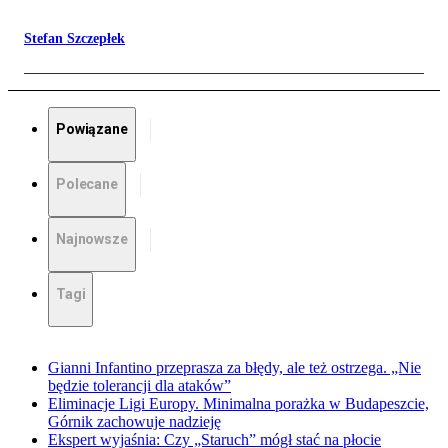
Stefan Szczepłek
Powiązane
Polecane
Najnowsze
Tagi
Gianni Infantino przeprasza za błędy, ale też ostrzega. „Nie
będzie tolerancji dla ataków”
Eliminacje Ligi Europy. Minimalna porażka w Budapeszcie,
Górnik zachowuje nadzieję
Ekspert wyjaśnia: Czy „Staruch” mógł stać na płocie