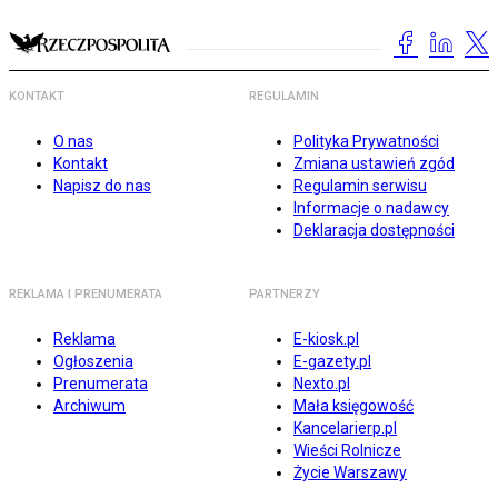
KONTAKT
REGULAMIN
O nas
Polityka Prywatności
Kontakt
Zmiana ustawień zgód
Napisz do nas
Regulamin serwisu
Informacje o nadawcy
Deklaracja dostępności
REKLAMA I PRENUMERATA
PARTNERZY
Reklama
E-kiosk.pl
Ogłoszenia
E-gazety.pl
Prenumerata
Nexto.pl
Archiwum
Mała księgowość
Kancelarierp.pl
Wieści Rolnicze
Życie Warszawy