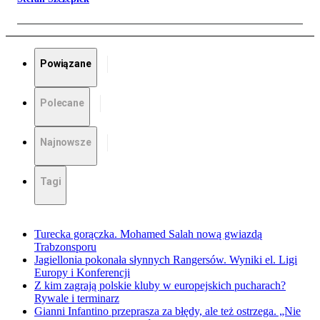
Powiązane
Polecane
Najnowsze
Tagi
Turecka gorączka. Mohamed Salah nową gwiazdą
Trabzonsporu
Jagiellonia pokonała słynnych Rangersów. Wyniki el. Ligi
Europy i Konferencji
Z kim zagrają polskie kluby w europejskich pucharach?
Rywale i terminarz
Gianni Infantino przeprasza za błędy, ale też ostrzega. „Nie