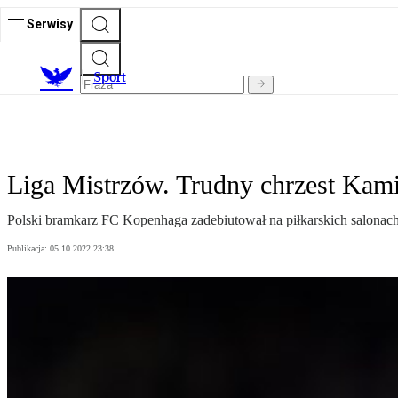
Serwisy
S
port
Liga Mistrzów. Trudny chrzest Kam
Polski bramkarz FC Kopenhaga zadebiutował na piłkarskich salonach
Publikacja:
05.10.2022 23:38