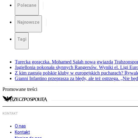
Polecane
Najnowsze
Tagi
Turecka gorączka. Mohamed Salah nową gwiazdą Trabzonspo
Jagiellonia pokonała słynnych Rangersów. Wyniki el. Ligi Eur
Z kim zagrają polskie kluby w europejskich pucharach? Rywale
Gianni Infantino przeprasza za błędy, ale też ostrzega. „Nie będ
Promowane treści
KONTAKT
O nas
Kontakt