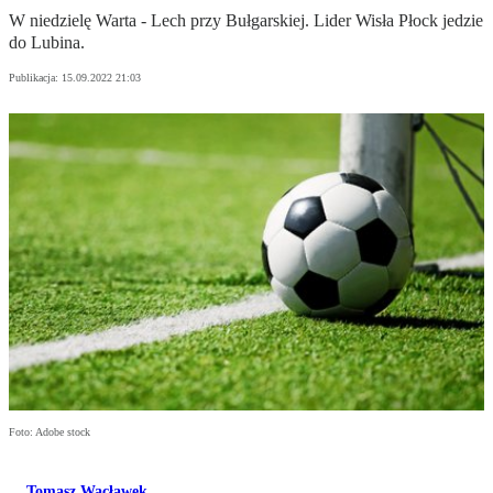
W niedzielę Warta - Lech przy Bułgarskiej. Lider Wisła Płock jedzie
do Lubina.
Publikacja:
15.09.2022 21:03
Foto: Adobe stock
Tomasz Wacławek