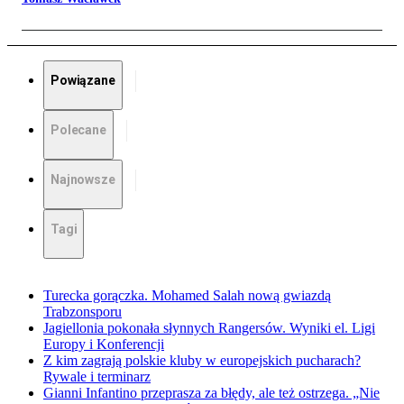
Powiązane
Polecane
Najnowsze
Tagi
Turecka gorączka. Mohamed Salah nową gwiazdą
Trabzonsporu
Jagiellonia pokonała słynnych Rangersów. Wyniki el. Ligi
Europy i Konferencji
Z kim zagrają polskie kluby w europejskich pucharach?
Rywale i terminarz
Gianni Infantino przeprasza za błędy, ale też ostrzega. „Nie