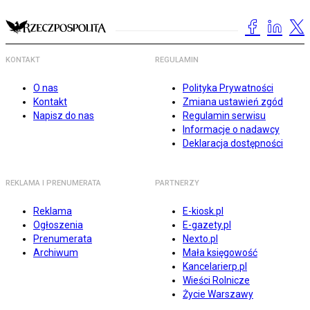
KONTAKT
REGULAMIN
O nas
Polityka Prywatności
Kontakt
Zmiana ustawień zgód
Napisz do nas
Regulamin serwisu
Informacje o nadawcy
Deklaracja dostępności
REKLAMA I PRENUMERATA
PARTNERZY
Reklama
E-kiosk.pl
Ogłoszenia
E-gazety.pl
Prenumerata
Nexto.pl
Archiwum
Mała księgowość
Kancelarierp.pl
Wieści Rolnicze
Życie Warszawy