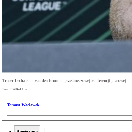
Trener Lecha John van den Brom na przedmeczowej konferencji prasowej
Foto: EPA/Biel Alino
Tomasz Wacławek
Powiązane