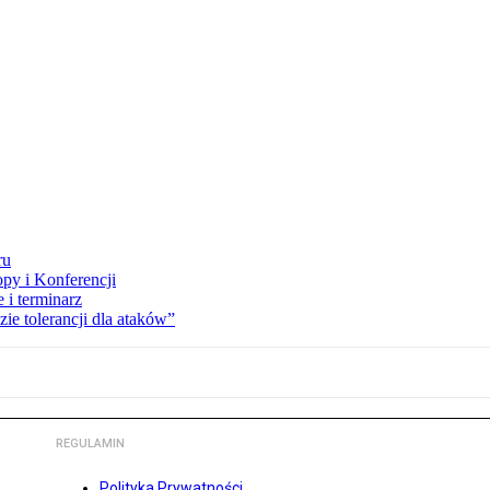
ru
opy i Konferencji
 i terminarz
zie tolerancji dla ataków”
REGULAMIN
Polityka Prywatności