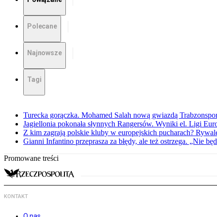
Polecane
Najnowsze
Tagi
Turecka gorączka. Mohamed Salah nową gwiazdą Trabzonspo
Jagiellonia pokonała słynnych Rangersów. Wyniki el. Ligi Eur
Z kim zagrają polskie kluby w europejskich pucharach? Rywale
Gianni Infantino przeprasza za błędy, ale też ostrzega. „Nie będ
Promowane treści
KONTAKT
O nas