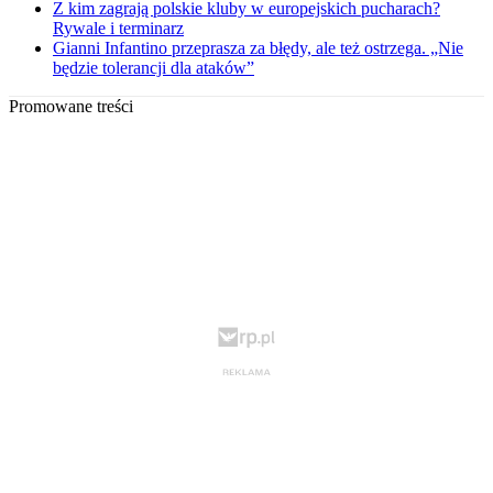
Z kim zagrają polskie kluby w europejskich pucharach?
Rywale i terminarz
Gianni Infantino przeprasza za błędy, ale też ostrzega. „Nie
będzie tolerancji dla ataków”
Promowane treści