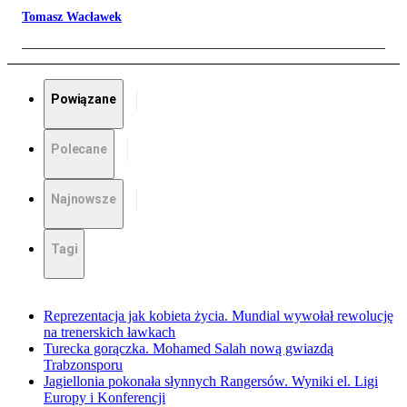
Tomasz Wacławek
Powiązane
Polecane
Najnowsze
Tagi
Reprezentacja jak kobieta życia. Mundial wywołał rewolucję
na trenerskich ławkach
Turecka gorączka. Mohamed Salah nową gwiazdą
Trabzonsporu
Jagiellonia pokonała słynnych Rangersów. Wyniki el. Ligi
Europy i Konferencji