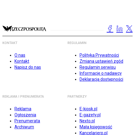
KONTAKT
REGULAMIN
O nas
Polityka Prywatności
Kontakt
Zmiana ustawień zgód
Napisz do nas
Regulamin serwisu
Informacje o nadawcy
Deklaracja dostępności
REKLAMA I PRENUMERATA
PARTNERZY
Reklama
E-kiosk.pl
Ogłoszenia
E-gazety.pl
Prenumerata
Nexto.pl
Archiwum
Mała księgowość
Kancelarierp.pl