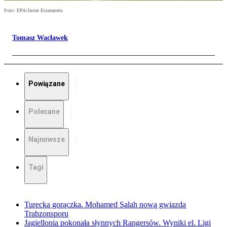
Foto: EPA/Javier Etxezarreta
Tomasz Wacławek
Powiązane
Polecane
Najnowsze
Tagi
Turecka gorączka. Mohamed Salah nową gwiazdą
Trabzonsporu
Jagiellonia pokonała słynnych Rangersów. Wyniki el. Ligi