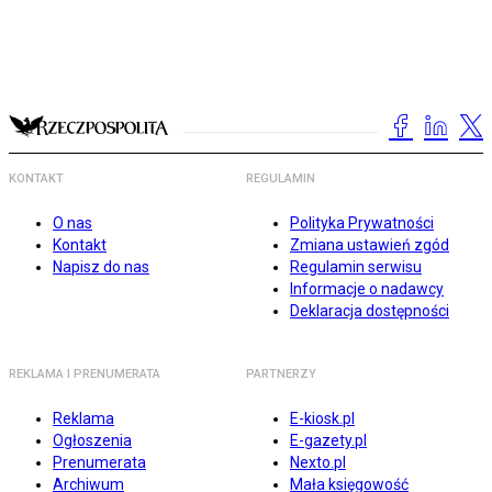
KONTAKT
REGULAMIN
O nas
Polityka Prywatności
Kontakt
Zmiana ustawień zgód
Napisz do nas
Regulamin serwisu
Informacje o nadawcy
Deklaracja dostępności
REKLAMA I PRENUMERATA
PARTNERZY
Reklama
E-kiosk.pl
Ogłoszenia
E-gazety.pl
Prenumerata
Nexto.pl
Archiwum
Mała księgowość