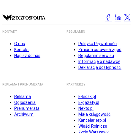
KONTAKT
REGULAMIN
O nas
Polityka Prywatności
Kontakt
Zmiana ustawień zgód
Napisz do nas
Regulamin serwisu
Informacje o nadawcy
Deklaracja dostępności
REKLAMA I PRENUMERATA
PARTNERZY
Reklama
E-kiosk.pl
Ogłoszenia
E-gazety.pl
Prenumerata
Nexto.pl
Archiwum
Mała księgowość
Kancelarierp.pl
Wieści Rolnicze
Życie Warszawy