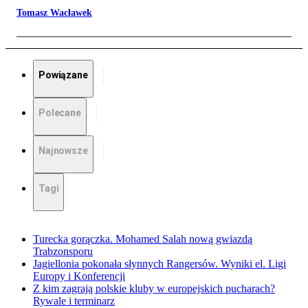
Tomasz Wacławek
Powiązane
Polecane
Najnowsze
Tagi
Turecka gorączka. Mohamed Salah nową gwiazdą
Trabzonsporu
Jagiellonia pokonała słynnych Rangersów. Wyniki el. Ligi
Europy i Konferencji
Z kim zagrają polskie kluby w europejskich pucharach?
Rywale i terminarz