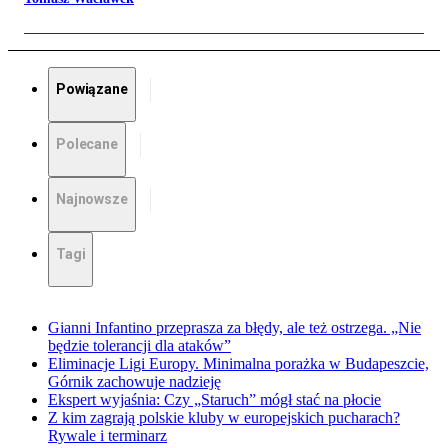
Powiązane
Polecane
Najnowsze
Tagi
Gianni Infantino przeprasza za błędy, ale też ostrzega. „Nie
będzie tolerancji dla ataków”
Eliminacje Ligi Europy. Minimalna porażka w Budapeszcie,
Górnik zachowuje nadzieję
Ekspert wyjaśnia: Czy „Staruch” mógł stać na płocie
Z kim zagrają polskie kluby w europejskich pucharach?
Rywale i terminarz