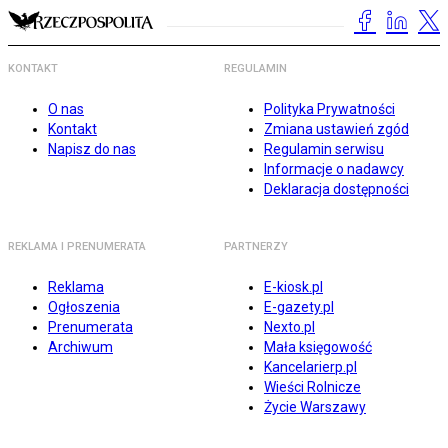
KONTAKT
REGULAMIN
O nas
Polityka Prywatności
Kontakt
Zmiana ustawień zgód
Napisz do nas
Regulamin serwisu
Informacje o nadawcy
Deklaracja dostępności
REKLAMA I PRENUMERATA
PARTNERZY
Reklama
E-kiosk.pl
Ogłoszenia
E-gazety.pl
Prenumerata
Nexto.pl
Archiwum
Mała księgowość
Kancelarierp.pl
Wieści Rolnicze
Życie Warszawy