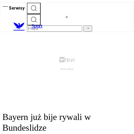
Serwisy
S
port
Bayern już bije rywali w
Bundeslidze