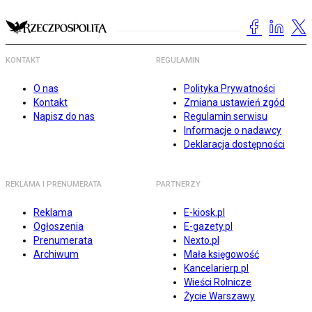
KONTAKT
REGULAMIN
O nas
Polityka Prywatności
Kontakt
Zmiana ustawień zgód
Napisz do nas
Regulamin serwisu
Informacje o nadawcy
Deklaracja dostępności
REKLAMA I PRENUMERATA
PARTNERZY
Reklama
E-kiosk.pl
Ogłoszenia
E-gazety.pl
Prenumerata
Nexto.pl
Archiwum
Mała księgowość
Kancelarierp.pl
Wieści Rolnicze
Życie Warszawy