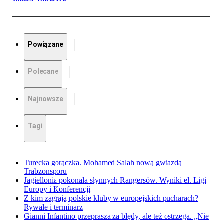
Powiązane
Polecane
Najnowsze
Tagi
Turecka gorączka. Mohamed Salah nową gwiazdą
Trabzonsporu
Jagiellonia pokonała słynnych Rangersów. Wyniki el. Ligi
Europy i Konferencji
Z kim zagrają polskie kluby w europejskich pucharach?
Rywale i terminarz
Gianni Infantino przeprasza za błędy, ale też ostrzega. „Nie