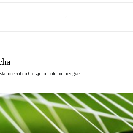
cha
 poleciał do Gruzji i o mało nie przegrał.