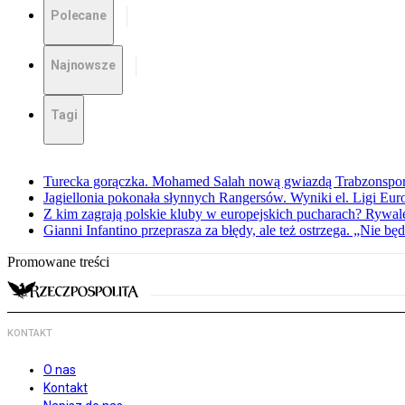
Polecane
Najnowsze
Tagi
Turecka gorączka. Mohamed Salah nową gwiazdą Trabzonspo
Jagiellonia pokonała słynnych Rangersów. Wyniki el. Ligi Eur
Z kim zagrają polskie kluby w europejskich pucharach? Rywale
Gianni Infantino przeprasza za błędy, ale też ostrzega. „Nie będ
Promowane treści
KONTAKT
O nas
Kontakt