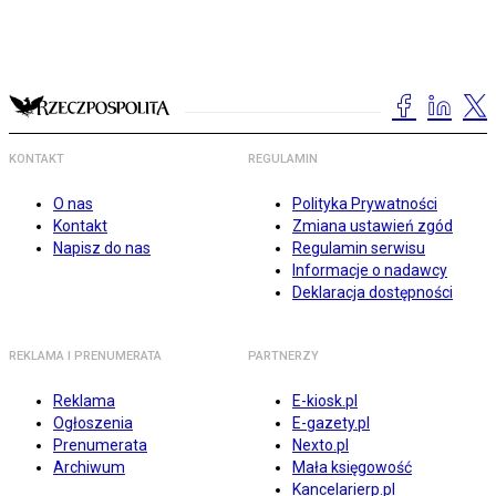
KONTAKT
REGULAMIN
O nas
Polityka Prywatności
Kontakt
Zmiana ustawień zgód
Napisz do nas
Regulamin serwisu
Informacje o nadawcy
Deklaracja dostępności
REKLAMA I PRENUMERATA
PARTNERZY
Reklama
E-kiosk.pl
Ogłoszenia
E-gazety.pl
Prenumerata
Nexto.pl
Archiwum
Mała księgowość
Kancelarierp.pl