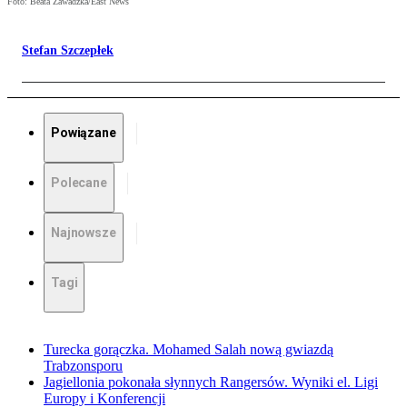
Foto: Beata Zawadzka/East News
Stefan Szczepłek
Powiązane
Polecane
Najnowsze
Tagi
Turecka gorączka. Mohamed Salah nową gwiazdą
Trabzonsporu
Jagiellonia pokonała słynnych Rangersów. Wyniki el. Ligi
Europy i Konferencji