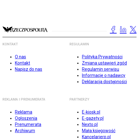
KONTAKT
REGULAMIN
O nas
Polityka Prywatności
Kontakt
Zmiana ustawień zgód
Napisz do nas
Regulamin serwisu
Informacje o nadawcy
Deklaracja dostępności
REKLAMA I PRENUMERATA
PARTNERZY
Reklama
E-kiosk.pl
Ogłoszenia
E-gazety.pl
Prenumerata
Nexto.pl
Archiwum
Mała księgowość
Kancelarierp.pl