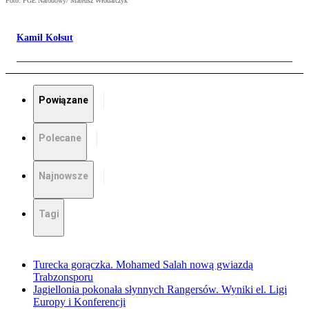
Foto: PGE Narodowy/ Mateusz Włodarczyk
Kamil Kołsut
Powiązane
Polecane
Najnowsze
Tagi
Turecka gorączka. Mohamed Salah nową gwiazdą
Trabzonsporu
Jagiellonia pokonała słynnych Rangersów. Wyniki el. Ligi
Europy i Konferencji