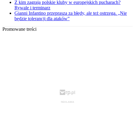
Z kim zagrają polskie kluby w europejskich pucharach?
Rywale i terminarz
Gianni Infantino przeprasza za błędy, ale też ostrzega. „Nie
będzie tolerancji dla ataków”
Promowane treści