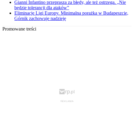
Gianni Infantino przeprasza za błędy, ale też ostrzega. „Nie
będzie tolerancji dla ataków”
Eliminacje Ligi Europy. Minimalna porażka w Budapeszcie,
Górnik zachowuje nadzieję
Promowane treści