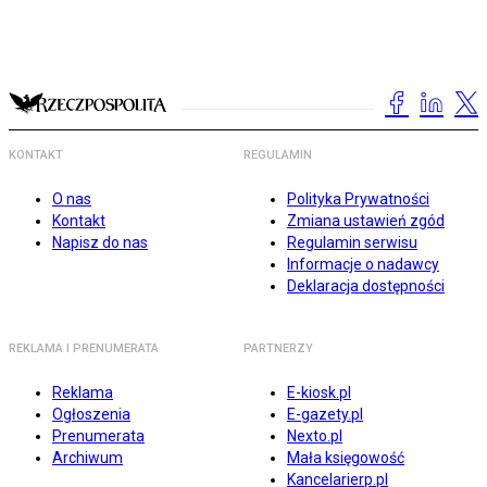
KONTAKT
REGULAMIN
O nas
Polityka Prywatności
Kontakt
Zmiana ustawień zgód
Napisz do nas
Regulamin serwisu
Informacje o nadawcy
Deklaracja dostępności
REKLAMA I PRENUMERATA
PARTNERZY
Reklama
E-kiosk.pl
Ogłoszenia
E-gazety.pl
Prenumerata
Nexto.pl
Archiwum
Mała księgowość
Kancelarierp.pl