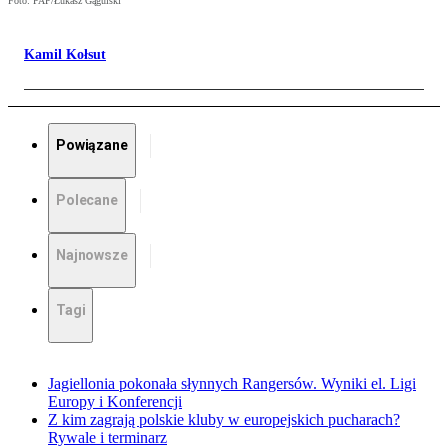
Foto: PAP/Łukasz Gągulski
Kamil Kołsut
Powiązane
Polecane
Najnowsze
Tagi
Jagiellonia pokonała słynnych Rangersów. Wyniki el. Ligi
Europy i Konferencji
Z kim zagrają polskie kluby w europejskich pucharach?
Rywale i terminarz