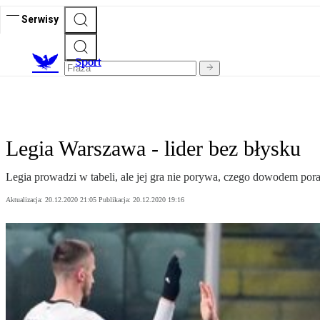
Serwisy
S
port
Legia Warszawa - lider bez błysku
Legia prowadzi w tabeli, ale jej gra nie porywa, czego dowodem pora
Aktualizacja:
20.12.2020 21:05
Publikacja:
20.12.2020 19:16