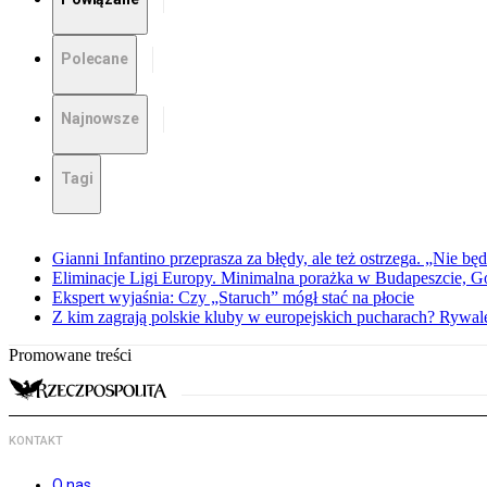
Polecane
Najnowsze
Tagi
Gianni Infantino przeprasza za błędy, ale też ostrzega. „Nie będ
Eliminacje Ligi Europy. Minimalna porażka w Budapeszcie, G
Ekspert wyjaśnia: Czy „Staruch” mógł stać na płocie
Z kim zagrają polskie kluby w europejskich pucharach? Rywale
Promowane treści
KONTAKT
O nas