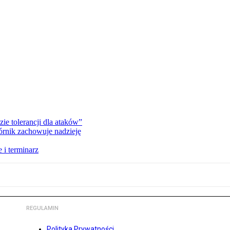
zie tolerancji dla ataków”
órnik zachowuje nadzieję
 i terminarz
REGULAMIN
Polityka Prywatności