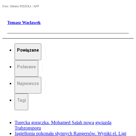
Foto: Alberto PIZZOLI / AFP
Tomasz Wacławek
Powiązane
Polecane
Najnowsze
Tagi
Turecka gorączka. Mohamed Salah nową gwiazdą
Trabzonsporu
Jagiellonia pokonała słynnych Rangersów. Wyniki el. Ligi