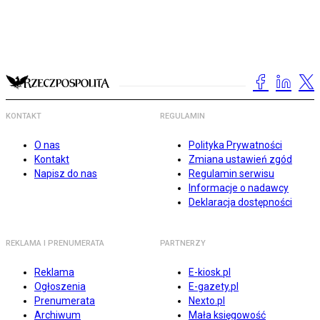
KONTAKT
REGULAMIN
O nas
Polityka Prywatności
Kontakt
Zmiana ustawień zgód
Napisz do nas
Regulamin serwisu
Informacje o nadawcy
Deklaracja dostępności
REKLAMA I PRENUMERATA
PARTNERZY
Reklama
E-kiosk.pl
Ogłoszenia
E-gazety.pl
Prenumerata
Nexto.pl
Archiwum
Mała księgowość