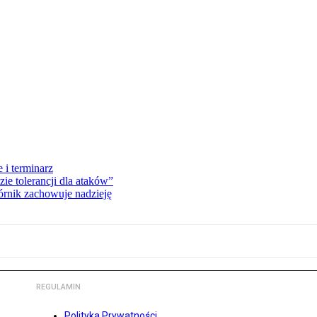
 i terminarz
zie tolerancji dla ataków”
órnik zachowuje nadzieję
REGULAMIN
Polityka Prywatności