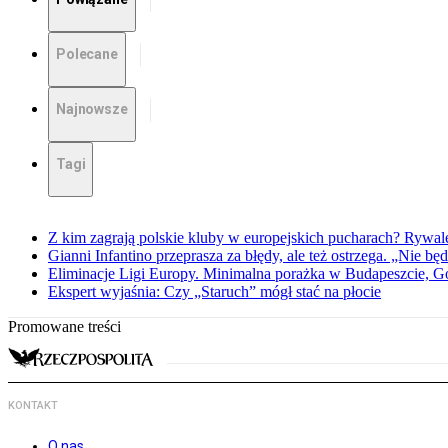
Polecane
Najnowsze
Tagi
Z kim zagrają polskie kluby w europejskich pucharach? Rywale
Gianni Infantino przeprasza za błędy, ale też ostrzega. „Nie będ
Eliminacje Ligi Europy. Minimalna porażka w Budapeszcie, G
Ekspert wyjaśnia: Czy „Staruch” mógł stać na płocie
Promowane treści
KONTAKT
O nas