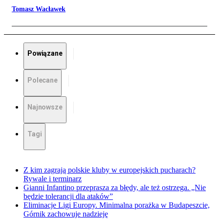
Tomasz Wacławek
Powiązane
Polecane
Najnowsze
Tagi
Z kim zagrają polskie kluby w europejskich pucharach?
Rywale i terminarz
Gianni Infantino przeprasza za błędy, ale też ostrzega. „Nie
będzie tolerancji dla ataków”
Eliminacje Ligi Europy. Minimalna porażka w Budapeszcie,
Górnik zachowuje nadzieję