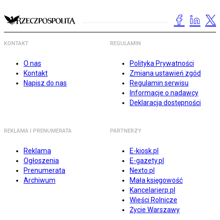
KONTAKT
REGULAMIN
O nas
Polityka Prywatności
Kontakt
Zmiana ustawień zgód
Napisz do nas
Regulamin serwisu
Informacje o nadawcy
Deklaracja dostępności
REKLAMA I PRENUMERATA
PARTNERZY
Reklama
E-kiosk.pl
Ogłoszenia
E-gazety.pl
Prenumerata
Nexto.pl
Archiwum
Mała księgowość
Kancelarierp.pl
Wieści Rolnicze
Życie Warszawy