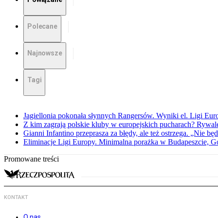
Polecane
Najnowsze
Tagi
Jagiellonia pokonała słynnych Rangersów. Wyniki el. Ligi Eur
Z kim zagrają polskie kluby w europejskich pucharach? Rywale
Gianni Infantino przeprasza za błędy, ale też ostrzega. „Nie będ
Eliminacje Ligi Europy. Minimalna porażka w Budapeszcie, G
Promowane treści
KONTAKT
O nas