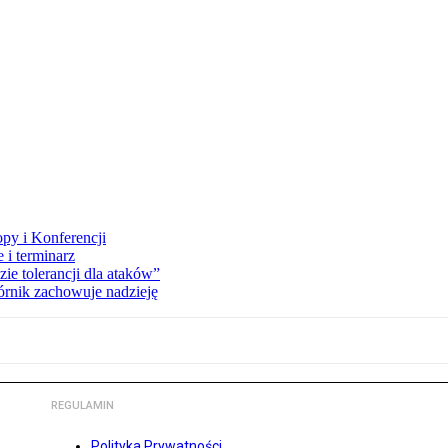
opy i Konferencji
 i terminarz
zie tolerancji dla ataków”
órnik zachowuje nadzieję
REGULAMIN
Polityka Prywatności