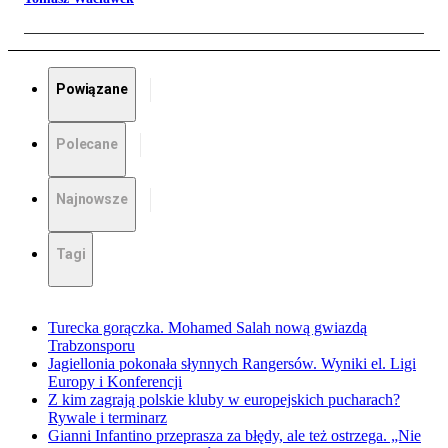
Powiązane
Polecane
Najnowsze
Tagi
Turecka gorączka. Mohamed Salah nową gwiazdą
Trabzonsporu
Jagiellonia pokonała słynnych Rangersów. Wyniki el. Ligi
Europy i Konferencji
Z kim zagrają polskie kluby w europejskich pucharach?
Rywale i terminarz
Gianni Infantino przeprasza za błędy, ale też ostrzega. „Nie