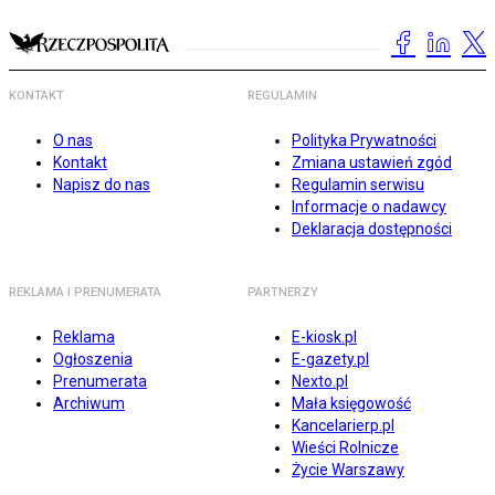
KONTAKT
REGULAMIN
O nas
Polityka Prywatności
Kontakt
Zmiana ustawień zgód
Napisz do nas
Regulamin serwisu
Informacje o nadawcy
Deklaracja dostępności
REKLAMA I PRENUMERATA
PARTNERZY
Reklama
E-kiosk.pl
Ogłoszenia
E-gazety.pl
Prenumerata
Nexto.pl
Archiwum
Mała księgowość
Kancelarierp.pl
Wieści Rolnicze
Życie Warszawy