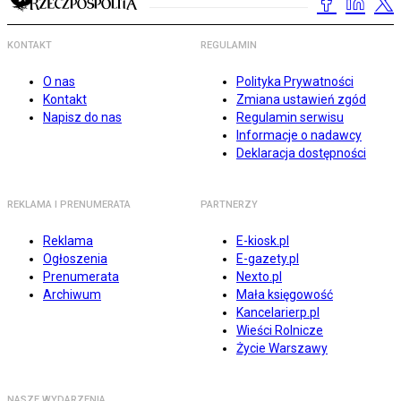
KONTAKT
REGULAMIN
O nas
Polityka Prywatności
Kontakt
Zmiana ustawień zgód
Napisz do nas
Regulamin serwisu
Informacje o nadawcy
Deklaracja dostępności
REKLAMA I PRENUMERATA
PARTNERZY
Reklama
E-kiosk.pl
Ogłoszenia
E-gazety.pl
Prenumerata
Nexto.pl
Archiwum
Mała księgowość
Kancelarierp.pl
Wieści Rolnicze
Życie Warszawy
NASZE WYDARZENIA