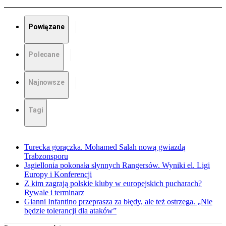
Powiązane
Polecane
Najnowsze
Tagi
Turecka gorączka. Mohamed Salah nową gwiazdą
Trabzonsporu
Jagiellonia pokonała słynnych Rangersów. Wyniki el. Ligi
Europy i Konferencji
Z kim zagrają polskie kluby w europejskich pucharach?
Rywale i terminarz
Gianni Infantino przeprasza za błędy, ale też ostrzega. „Nie
będzie tolerancji dla ataków”