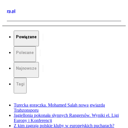
rp.pl
Powiązane
Polecane
Najnowsze
Tagi
Turecka gorączka. Mohamed Salah nową gwiazdą
Trabzonsporu
Jagiellonia pokonała słynnych Rangersów. Wyniki el. Ligi
Europy i Konferencji
Z kim zagrają polskie kluby w europejskich pucharach?