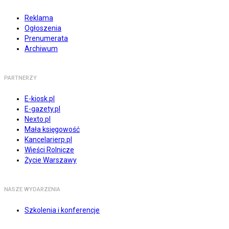
Reklama
Ogłoszenia
Prenumerata
Archiwum
PARTNERZY
E-kiosk.pl
E-gazety.pl
Nexto.pl
Mała księgowość
Kancelarierp.pl
Wieści Rolnicze
Życie Warszawy
NASZE WYDARZENIA
Szkolenia i konferencje