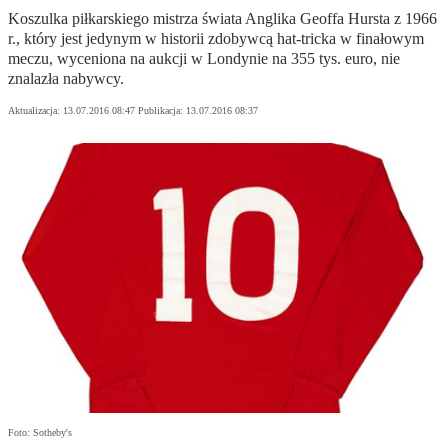
Koszulka piłkarskiego mistrza świata Anglika Geoffa Hursta z 1966
r., który jest jedynym w historii zdobywcą hat-tricka w finałowym
meczu, wyceniona na aukcji w Londynie na 355 tys. euro, nie
znalazła nabywcy.
Aktualizacja:
13.07.2016 08:47
Publikacja:
13.07.2016 08:37
Foto: Sotheby's