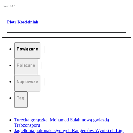
Foto: PAP
Piotr Kościelniak
Powiązane
Polecane
Najnowsze
Tagi
Turecka gorączka. Mohamed Salah nową gwiazdą
Trabzonsporu
Jagiellonia pokonała słynnych Rangersów. Wyniki el. Ligi