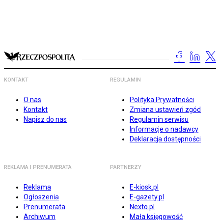
KONTAKT
REGULAMIN
O nas
Polityka Prywatności
Kontakt
Zmiana ustawień zgód
Napisz do nas
Regulamin serwisu
Informacje o nadawcy
Deklaracja dostępności
REKLAMA I PRENUMERATA
PARTNERZY
Reklama
E-kiosk.pl
Ogłoszenia
E-gazety.pl
Prenumerata
Nexto.pl
Archiwum
Mała księgowość