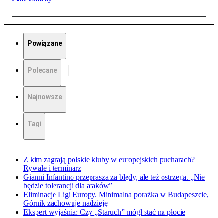
Powiązane
Polecane
Najnowsze
Tagi
Z kim zagrają polskie kluby w europejskich pucharach?
Rywale i terminarz
Gianni Infantino przeprasza za błędy, ale też ostrzega. „Nie
będzie tolerancji dla ataków”
Eliminacje Ligi Europy. Minimalna porażka w Budapeszcie,
Górnik zachowuje nadzieję
Ekspert wyjaśnia: Czy „Staruch” mógł stać na płocie