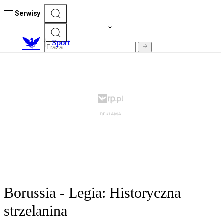
Serwisy
S
port
Borussia - Legia: Historyczna
strzelanina