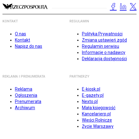
KONTAKT
REGULAMIN
O nas
Polityka Prywatności
Kontakt
Zmiana ustawień zgód
Napisz do nas
Regulamin serwisu
Informacje o nadawcy
Deklaracja dostępności
REKLAMA I PRENUMERATA
PARTNERZY
Reklama
E-kiosk.pl
Ogłoszenia
E-gazety.pl
Prenumerata
Nexto.pl
Archiwum
Mała księgowość
Kancelarierp.pl
Wieści Rolnicze
Życie Warszawy