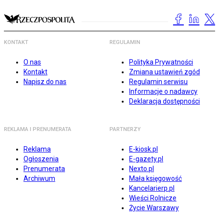
KONTAKT
REGULAMIN
O nas
Polityka Prywatności
Kontakt
Zmiana ustawień zgód
Napisz do nas
Regulamin serwisu
Informacje o nadawcy
Deklaracja dostępności
REKLAMA I PRENUMERATA
PARTNERZY
Reklama
E-kiosk.pl
Ogłoszenia
E-gazety.pl
Prenumerata
Nexto.pl
Archiwum
Mała księgowość
Kancelarierp.pl
Wieści Rolnicze
Życie Warszawy