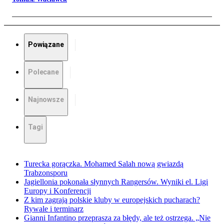
Powiązane
Polecane
Najnowsze
Tagi
Turecka gorączka. Mohamed Salah nową gwiazdą
Trabzonsporu
Jagiellonia pokonała słynnych Rangersów. Wyniki el. Ligi
Europy i Konferencji
Z kim zagrają polskie kluby w europejskich pucharach?
Rywale i terminarz
Gianni Infantino przeprasza za błędy, ale też ostrzega. „Nie