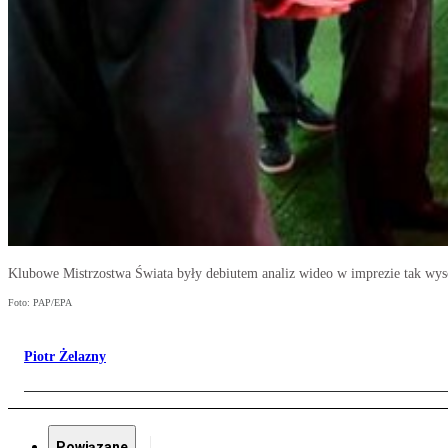
Klubowe Mistrzostwa Świata były debiutem analiz wideo w imprezie tak wyso
Foto: PAP/EPA
Piotr Żelazny
Powiązane