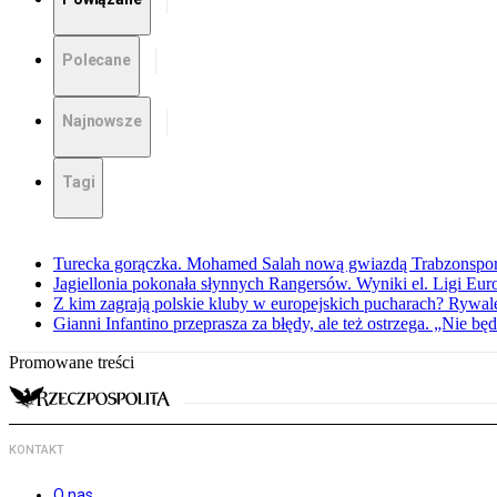
Polecane
Najnowsze
Tagi
Turecka gorączka. Mohamed Salah nową gwiazdą Trabzonspo
Jagiellonia pokonała słynnych Rangersów. Wyniki el. Ligi Eur
Z kim zagrają polskie kluby w europejskich pucharach? Rywale
Gianni Infantino przeprasza za błędy, ale też ostrzega. „Nie będ
Promowane treści
KONTAKT
O nas