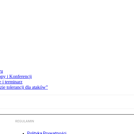
ru
opy i Konferencji
 i terminarz
zie tolerancji dla ataków”
REGULAMIN
Polityka Prywatności