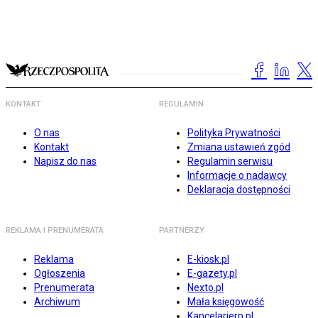
KONTAKT
REGULAMIN
O nas
Polityka Prywatności
Kontakt
Zmiana ustawień zgód
Napisz do nas
Regulamin serwisu
Informacje o nadawcy
Deklaracja dostępności
REKLAMA I PRENUMERATA
PARTNERZY
Reklama
E-kiosk.pl
Ogłoszenia
E-gazety.pl
Prenumerata
Nexto.pl
Archiwum
Mała księgowość
Kancelarierp.pl