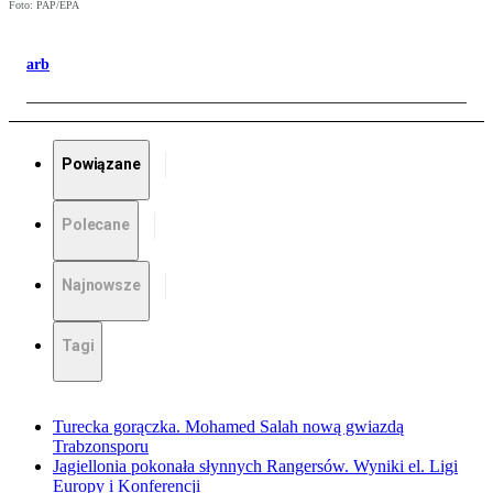
Foto: PAP/EPA
arb
Powiązane
Polecane
Najnowsze
Tagi
Turecka gorączka. Mohamed Salah nową gwiazdą
Trabzonsporu
Jagiellonia pokonała słynnych Rangersów. Wyniki el. Ligi
Europy i Konferencji