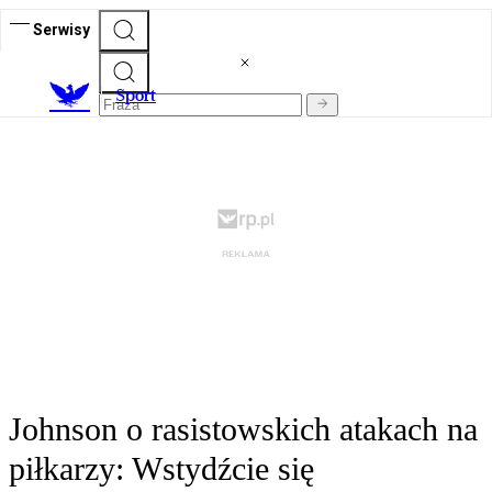
Serwisy
S
port
Johnson o rasistowskich atakach na
piłkarzy: Wstydźcie się