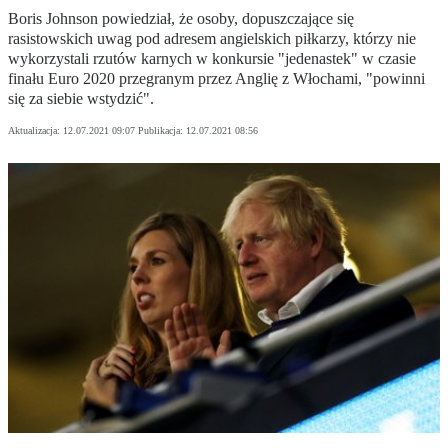
Boris Johnson powiedział, że osoby, dopuszczające się
rasistowskich uwag pod adresem angielskich piłkarzy, którzy nie
wykorzystali rzutów karnych w konkursie "jedenastek" w czasie
finału Euro 2020 przegranym przez Anglię z Włochami, "powinni
się za siebie wstydzić".
Aktualizacja:
12.07.2021 09:07
Publikacja:
12.07.2021 08:56