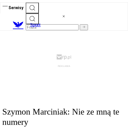
Serwisy
S
port
Szymon Marciniak: Nie ze mną te
numery