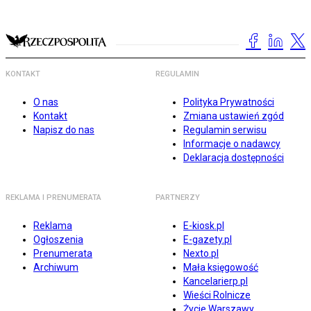
KONTAKT
REGULAMIN
O nas
Polityka Prywatności
Kontakt
Zmiana ustawień zgód
Napisz do nas
Regulamin serwisu
Informacje o nadawcy
Deklaracja dostępności
REKLAMA I PRENUMERATA
PARTNERZY
Reklama
E-kiosk.pl
Ogłoszenia
E-gazety.pl
Prenumerata
Nexto.pl
Archiwum
Mała księgowość
Kancelarierp.pl
Wieści Rolnicze
Życie Warszawy