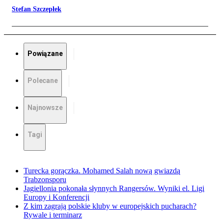
Stefan Szczepłek
Powiązane
Polecane
Najnowsze
Tagi
Turecka gorączka. Mohamed Salah nową gwiazdą
Trabzonsporu
Jagiellonia pokonała słynnych Rangersów. Wyniki el. Ligi
Europy i Konferencji
Z kim zagrają polskie kluby w europejskich pucharach?
Rywale i terminarz