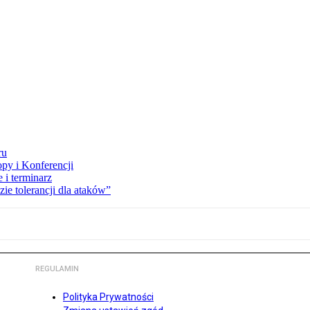
ru
opy i Konferencji
 i terminarz
zie tolerancji dla ataków”
REGULAMIN
Polityka Prywatności