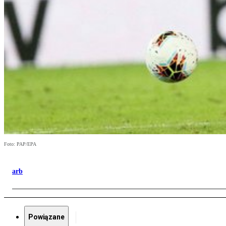
Foto: PAP/EPA
arb
Powiązane