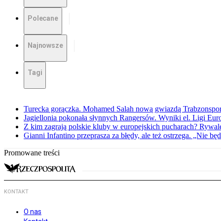
Polecane
Najnowsze
Tagi
Turecka gorączka. Mohamed Salah nową gwiazdą Trabzonspo
Jagiellonia pokonała słynnych Rangersów. Wyniki el. Ligi Eur
Z kim zagrają polskie kluby w europejskich pucharach? Rywale
Gianni Infantino przeprasza za błędy, ale też ostrzega. „Nie będ
Promowane treści
KONTAKT
O nas