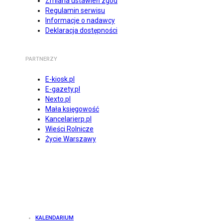
Zmiana ustawień zgód
Regulamin serwisu
Informacje o nadawcy
Deklaracja dostępności
PARTNERZY
E-kiosk.pl
E-gazety.pl
Nexto.pl
Mała księgowość
Kancelarierp.pl
Wieści Rolnicze
Życie Warszawy
KALENDARIUM