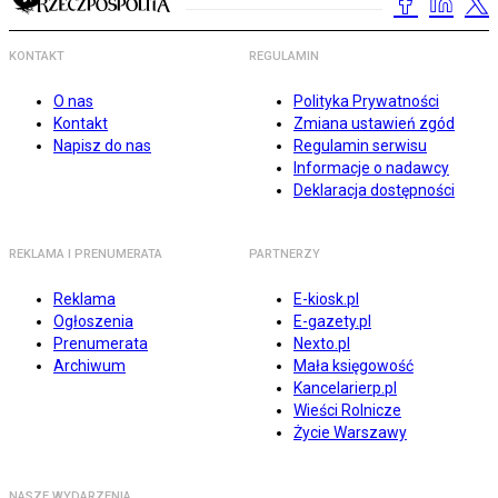
KONTAKT
REGULAMIN
O nas
Polityka Prywatności
Kontakt
Zmiana ustawień zgód
Napisz do nas
Regulamin serwisu
Informacje o nadawcy
Deklaracja dostępności
REKLAMA I PRENUMERATA
PARTNERZY
Reklama
E-kiosk.pl
Ogłoszenia
E-gazety.pl
Prenumerata
Nexto.pl
Archiwum
Mała księgowość
Kancelarierp.pl
Wieści Rolnicze
Życie Warszawy
NASZE WYDARZENIA