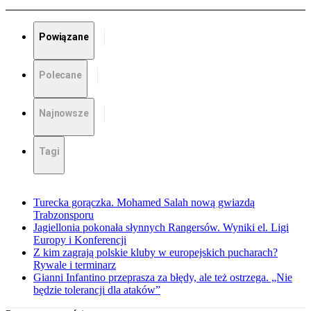
Powiązane
Polecane
Najnowsze
Tagi
Turecka gorączka. Mohamed Salah nową gwiazdą
Trabzonsporu
Jagiellonia pokonała słynnych Rangersów. Wyniki el. Ligi
Europy i Konferencji
Z kim zagrają polskie kluby w europejskich pucharach?
Rywale i terminarz
Gianni Infantino przeprasza za błędy, ale też ostrzega. „Nie
będzie tolerancji dla ataków”