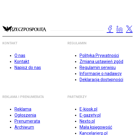
KONTAKT
REGULAMIN
O nas
Polityka Prywatności
Kontakt
Zmiana ustawień zgód
Napisz do nas
Regulamin serwisu
Informacje o nadawcy
Deklaracja dostępności
REKLAMA I PRENUMERATA
PARTNERZY
Reklama
E-kiosk.pl
Ogłoszenia
E-gazety.pl
Prenumerata
Nexto.pl
Archiwum
Mała księgowość
Kancelarierp.pl