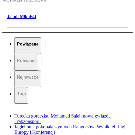
Foto: Fotorzepa/ Bartosz Jankowski
Jakub Mikulski
Powiązane
Polecane
Najnowsze
Tagi
Turecka gorączka. Mohamed Salah nową gwiazdą
Trabzonsporu
Jagiellonia pokonała słynnych Rangersów. Wyniki el. Ligi
Europy i Konferencji