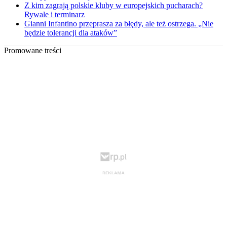
Z kim zagrają polskie kluby w europejskich pucharach?
Rywale i terminarz
Gianni Infantino przeprasza za błędy, ale też ostrzega. „Nie
będzie tolerancji dla ataków”
Promowane treści