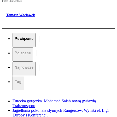
Foto: Shutterstock
Tomasz Wacławek
Powiązane
Polecane
Najnowsze
Tagi
Turecka gorączka. Mohamed Salah nową gwiazdą
Trabzonsporu
Jagiellonia pokonała słynnych Rangersów. Wyniki el. Ligi
Europy i Konferencji