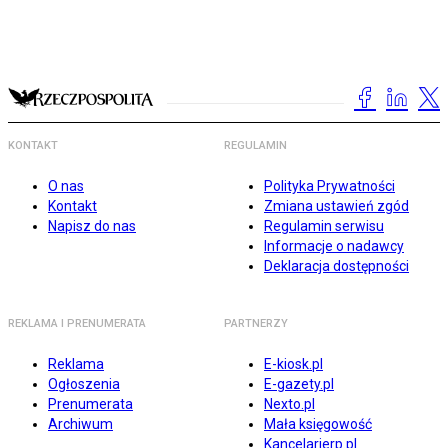
KONTAKT
REGULAMIN
O nas
Polityka Prywatności
Kontakt
Zmiana ustawień zgód
Napisz do nas
Regulamin serwisu
Informacje o nadawcy
Deklaracja dostępności
REKLAMA I PRENUMERATA
PARTNERZY
Reklama
E-kiosk.pl
Ogłoszenia
E-gazety.pl
Prenumerata
Nexto.pl
Archiwum
Mała księgowość
Kancelarierp.pl