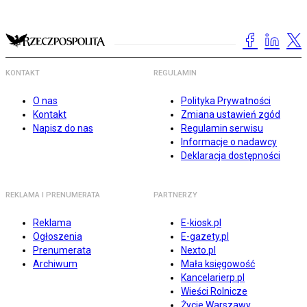
KONTAKT
REGULAMIN
O nas
Polityka Prywatności
Kontakt
Zmiana ustawień zgód
Napisz do nas
Regulamin serwisu
Informacje o nadawcy
Deklaracja dostępności
REKLAMA I PRENUMERATA
PARTNERZY
Reklama
E-kiosk.pl
Ogłoszenia
E-gazety.pl
Prenumerata
Nexto.pl
Archiwum
Mała księgowość
Kancelarierp.pl
Wieści Rolnicze
Życie Warszawy