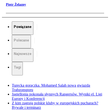
Piotr Żelazny
Powiązane
Polecane
Najnowsze
Tagi
Turecka gorączka. Mohamed Salah nową gwiazdą
Trabzonsporu
Jagiellonia pokonała słynnych Rangersów. Wyniki el. Ligi
Europy i Konferencji
Z kim zagrają polskie kluby w europejskich pucharach?
Rywale i terminarz