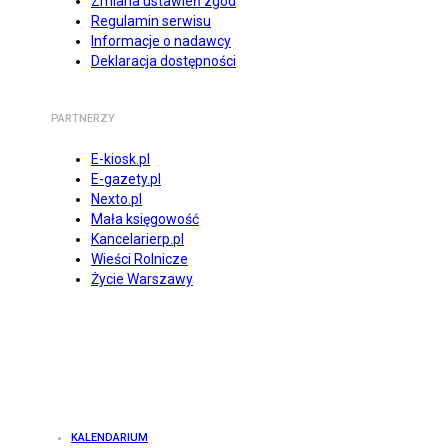
Zmiana ustawień zgód
Regulamin serwisu
Informacje o nadawcy
Deklaracja dostępności
PARTNERZY
E-kiosk.pl
E-gazety.pl
Nexto.pl
Mała księgowość
Kancelarierp.pl
Wieści Rolnicze
Życie Warszawy
KALENDARIUM