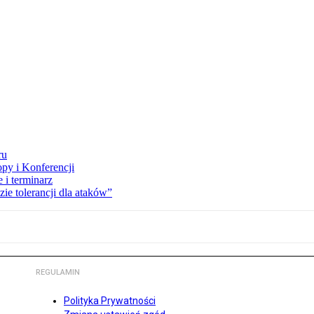
ru
opy i Konferencji
 i terminarz
zie tolerancji dla ataków”
REGULAMIN
Polityka Prywatności