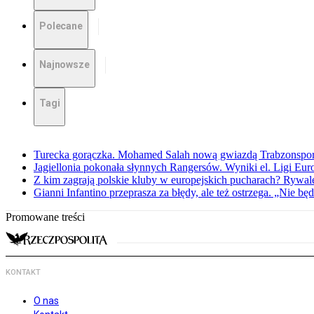
Polecane
Najnowsze
Tagi
Turecka gorączka. Mohamed Salah nową gwiazdą Trabzonspo
Jagiellonia pokonała słynnych Rangersów. Wyniki el. Ligi Eur
Z kim zagrają polskie kluby w europejskich pucharach? Rywale
Gianni Infantino przeprasza za błędy, ale też ostrzega. „Nie będ
Promowane treści
KONTAKT
O nas