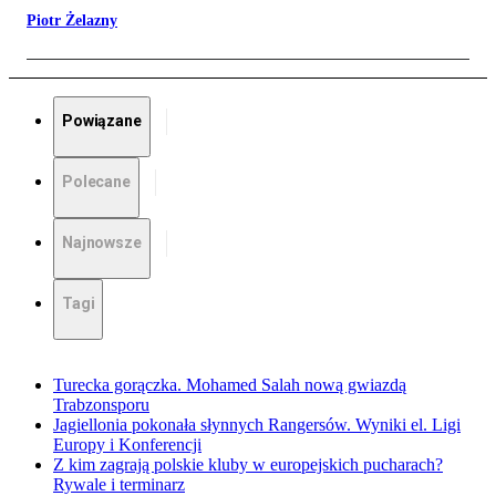
Piotr Żelazny
Powiązane
Polecane
Najnowsze
Tagi
Turecka gorączka. Mohamed Salah nową gwiazdą
Trabzonsporu
Jagiellonia pokonała słynnych Rangersów. Wyniki el. Ligi
Europy i Konferencji
Z kim zagrają polskie kluby w europejskich pucharach?
Rywale i terminarz