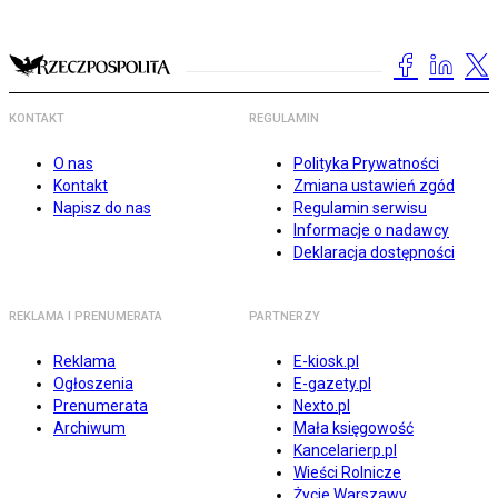
KONTAKT
REGULAMIN
O nas
Polityka Prywatności
Kontakt
Zmiana ustawień zgód
Napisz do nas
Regulamin serwisu
Informacje o nadawcy
Deklaracja dostępności
REKLAMA I PRENUMERATA
PARTNERZY
Reklama
E-kiosk.pl
Ogłoszenia
E-gazety.pl
Prenumerata
Nexto.pl
Archiwum
Mała księgowość
Kancelarierp.pl
Wieści Rolnicze
Życie Warszawy