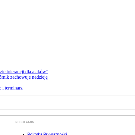
zie tolerancji dla ataków”
órnik zachowuje nadzieję
 i terminarz
REGULAMIN
Polityka Prywatności