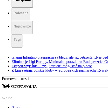
Polecane
Najnowsze
Tagi
Gianni Infantino przeprasza za błędy, ale też ostrzega. „Nie będ
Eliminacje Ligi Europy. Minimalna porażka w Budapeszcie, G
Ekspert wyjaśnia: Czy „Staruch” mógł stać na płocie
Z kim zagrają polskie kluby w europejskich pucharach? Rywale
Promowane treści
KONTAKT
O nas