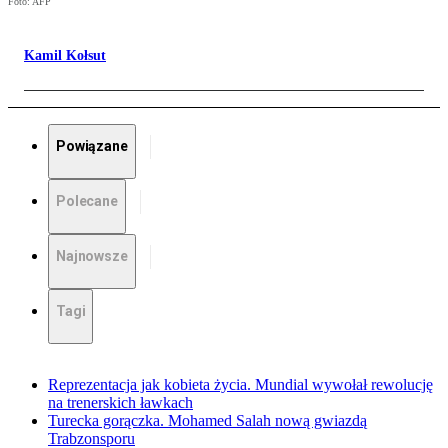
Foto: AFP
Kamil Kołsut
Powiązane
Polecane
Najnowsze
Tagi
Reprezentacja jak kobieta życia. Mundial wywołał rewolucję
na trenerskich ławkach
Turecka gorączka. Mohamed Salah nową gwiazdą
Trabzonsporu