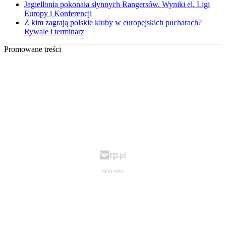
Jagiellonia pokonała słynnych Rangersów. Wyniki el. Ligi
Europy i Konferencji
Z kim zagrają polskie kluby w europejskich pucharach?
Rywale i terminarz
Promowane treści