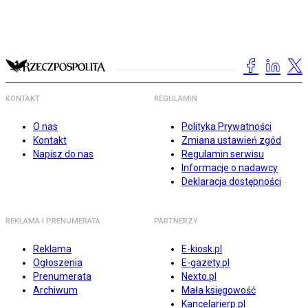
KONTAKT
REGULAMIN
O nas
Polityka Prywatności
Kontakt
Zmiana ustawień zgód
Napisz do nas
Regulamin serwisu
Informacje o nadawcy
Deklaracja dostępności
REKLAMA I PRENUMERATA
PARTNERZY
Reklama
E-kiosk.pl
Ogłoszenia
E-gazety.pl
Prenumerata
Nexto.pl
Archiwum
Mała księgowość
Kancelarierp.pl